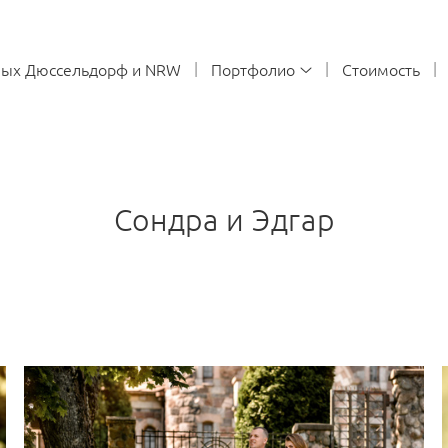
ных Дюссельдорф и NRW
Портфолио
Стоимость
Сондра и Эдгар