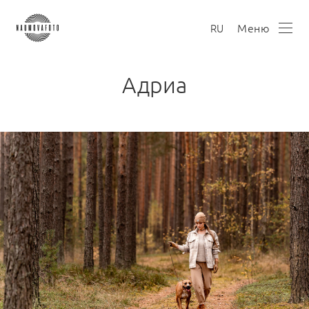
Меню
RU
Адриа